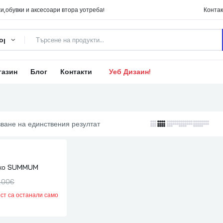
и,обувки и аксесоари втора уотреба!
Контак
газин
Блог
Контакти
Уеб Дизаин!
ване на единствения резултат
ако SUMMUM
.00
€
ст са останали само