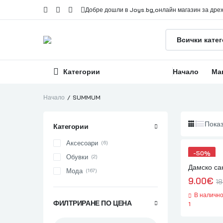
Добре дошли в Joys.bg,oнлайн магазин за дрех
Категории
Начало
Ма
Начало
SUMMUM
Показ
Категории
Аксесоари
(6)
-
50%
Обувки
(2)
Дамско с
Мода
(167)
9.00
€
18
В налично
ФИЛТРИРАНЕ ПО ЦЕНА
1