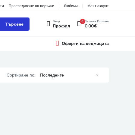
ти
Проследяване на поръчки
Любими
Моят акаунт
Вход
0
Вашата Количка
Търсене
Профил
0.00
€
Оферти на седмицата
Сортиране по: