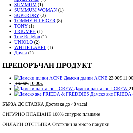
SUMMUM
(1)
SUMMUM WOMAN
(1)
SUPERDRY
(2)
TOMMY HILFIGER
(8)
TONY
(1)
TRIUMPH
(1)
True Religion
(1)
UNIQLO
(2)
WHITE LABEL
(1)
Други
(1)
ПРЕПОРЪЧАН ПРОДУКТ
Origi
Дамски дънки ACNE
23.00
€
11.0
Original
Текущата
price
19.00
€
10.00
€
price
цена
was:
Дамски панталон J.CREW
2
was:
е:
23.00
Дамско яке FRIEDA
19.00€.
10.00€.
БЪРЗА ДОСТАВКА
Доставка до 48 часа!
СИГУРНО ПЛАЩАНЕ
100% сигурно плащане
ОНЛАЙН ОТСТЪПКА
Отстъпки за много покупки