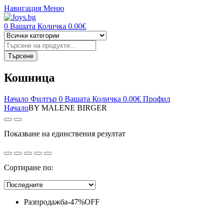
Навигация
Меню
0
Вашата Количка
0.00
€
Търсене
на
продукти
Търсене
Кошница
Начало
Филтър
0
Вашата Количка
0.00
€
Профил
Начало
BY MALENE BIRGER
Показване на единствения резултат
Сортиране по:
Разпродажба
-
47%
OFF