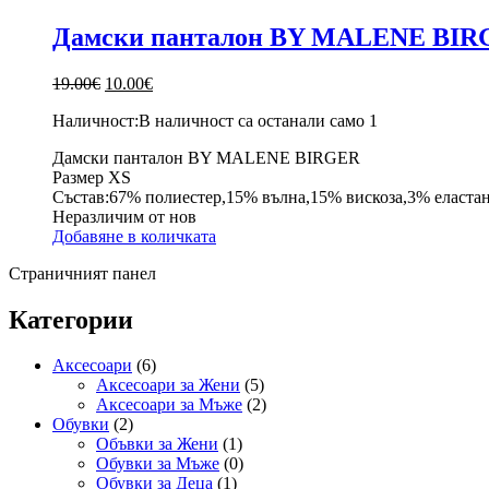
Дамски панталон BY MALENE BI
Original
Текущата
19.00
€
10.00
€
price
цена
Наличност:
В наличност са останали само 1
was:
е:
19.00€.
10.00€.
Дамски панталон BY MALENE BIRGER
Размер XS
Състав:67% полиестер,15% вълна,15% вискоза,3% еласта
Неразличим от нов
Добавяне в количката
Страничният панел
Категории
Аксесоари
(6)
Аксесоари за Жени
(5)
Аксесоари за Мъже
(2)
Обувки
(2)
Объвки за Жени
(1)
Обувки за Мъже
(0)
Обувки за Деца
(1)