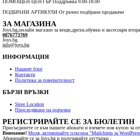
ПОМОЩЕН ЦЕНТЪР
Поддръжка 9.00-18.00
ПОДБРАНИ АРТИКУЛИ
От ръчно подбрани продавачи
ЗА МАГАЗИНА
Joys.bg,oнлайн магазин за вещи,дрехи,обувки и аксесоари втора
0876773769
Joys.bg
info@joys.bg
ИНФОРМАЦИЯ
Нашият блог
Контакти
Политика за поверителност
БЪРЗИ ВРЪЗКИ
Store Location
Проследяване на поръчки
РЕГИСТРИРАЙТЕ СЕ ЗА БЮЛЕТИН
Присъединете се към нашите абонати и вземете нов купон за о
Внимание!
Моля, активирайте плъгина "Mailchimp за WordPress
Абонирайте се за Joys.bg и получавайте отстъпки .