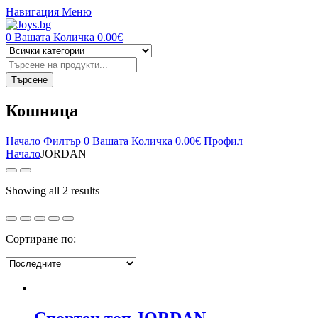
Навигация
Меню
0
Вашата Количка
0.00
€
Търсене
на
продукти
Търсене
Кошница
Начало
Филтър
0
Вашата Количка
0.00
€
Профил
Начало
JORDAN
Sorted
Showing all 2 results
by
latest
Сортиране по:
Спортен топ JORDAN