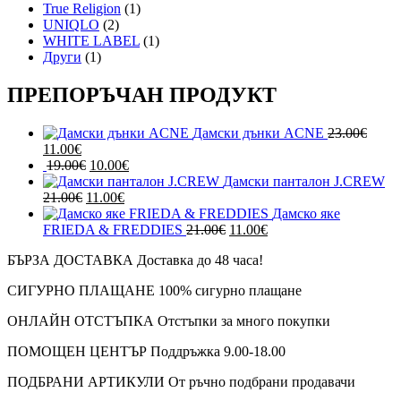
True Religion
(1)
UNIQLO
(2)
WHITE LABEL
(1)
Други
(1)
ПРЕПОРЪЧАН ПРОДУКТ
Дамски дънки ACNE
23.00
€
Original
Текущата
11.00
€
price
цена
Original
Текущата
19.00
€
10.00
€
was:
е:
price
цена
Дамски панталон J.CREW
23.00€.
11.00€.
Original
was:
Текущата
е:
21.00
€
11.00
€
price
19.00€.
цена
10.00€.
Дамско яке
was:
е:
Original
Текущата
FRIEDA & FREDDIES
21.00
€
11.00
€
21.00€.
11.00€.
price
цена
БЪРЗА ДОСТАВКА
Доставка до 48 часа!
was:
е:
21.00€.
11.00€.
СИГУРНО ПЛАЩАНЕ
100% сигурно плащане
ОНЛАЙН ОТСТЪПКА
Отстъпки за много покупки
ПОМОЩЕН ЦЕНТЪР
Поддръжка 9.00-18.00
ПОДБРАНИ АРТИКУЛИ
От ръчно подбрани продавачи