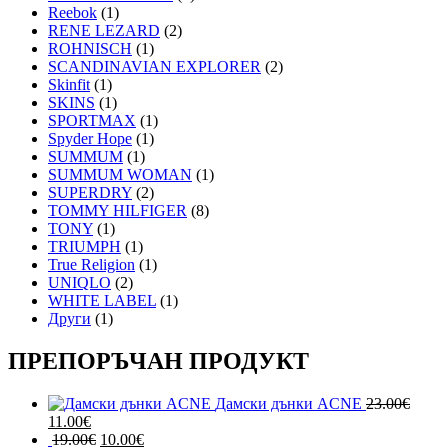
Reebok
(1)
RENE LEZARD
(2)
ROHNISCH
(1)
SCANDINAVIAN EXPLORER
(2)
Skinfit
(1)
SKINS
(1)
SPORTMAX
(1)
Spyder Hope
(1)
SUMMUM
(1)
SUMMUM WOMAN
(1)
SUPERDRY
(2)
TOMMY HILFIGER
(8)
TONY
(1)
TRIUMPH
(1)
True Religion
(1)
UNIQLO
(2)
WHITE LABEL
(1)
Други
(1)
ПРЕПОРЪЧАН ПРОДУКТ
Дамски дънки ACNE
23.00
€
Original
Текущата
11.00
€
price
цена
Original
Текущата
19.00
€
10.00
€