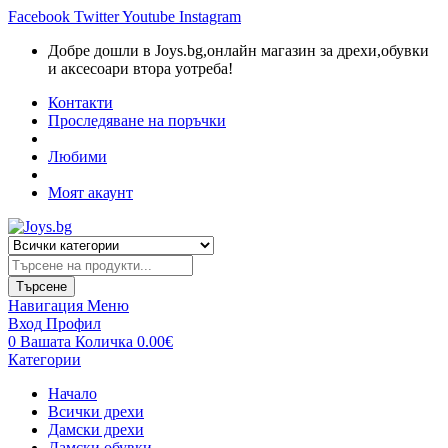
Facebook
Twitter
Youtube
Instagram
Добре дошли в Joys.bg,oнлайн магазин за дрехи,обувки
и аксесоари втора уотреба!
Контакти
Проследяване на поръчки
Любими
Моят акаунт
Търсене
на
продукти
Търсене
Навигация
Меню
Вход
Профил
0
Вашата Количка
0.00
€
Категории
Начало
Всички дрехи
Дамски дрехи
Дамски обувки