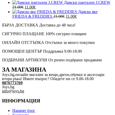
was:
е:
price
цена
Дамски панталон J.CREW
23.00€.
11.00€.
Original
was:
Текущата
е:
21.00
€
11.00
€
price
19.00€.
цена
10.00€.
Дамско яке
was:
е:
Original
Текущата
FRIEDA & FREDDIES
21.00
€
11.00
€
21.00€.
11.00€.
price
цена
БЪРЗА ДОСТАВКА
Доставка до 48 часа!
was:
е:
21.00€.
11.00€.
СИГУРНО ПЛАЩАНЕ
100% сигурно плащане
ОНЛАЙН ОТСТЪПКА
Отстъпки за много покупки
ПОМОЩЕН ЦЕНТЪР
Поддръжка 9.00-18.00
ПОДБРАНИ АРТИКУЛИ
От ръчно подбрани продавачи
ЗА МАГАЗИНА
Joys.bg,oнлайн магазин за вещи,дрехи,обувки и аксесоари
втора ръка! Имате въпрос? Обадете ни се 9.00-18.00
0876773769
Joys.bg
info@joys.bg
ИНФОРМАЦИЯ
Нашият блог