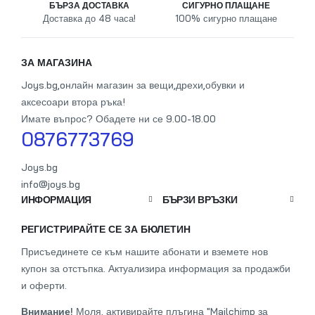
БЪРЗА ДОСТАВКА
СИГУРНО ПЛАЩАНЕ
Доставка до 48 часа!
100% сигурно плащане
От
ЗА МАГАЗИНА
Joys.bg,oнлайн магазин за вещи,дрехи,обувки и
аксесоари втора ръка!
Имате въпрос? Обадете ни се 9.00-18.00
0876773769
Joys.bg
info@joys.bg
ИНФОРМАЦИЯ
БЪРЗИ ВРЪЗКИ
РЕГИСТРИРАЙТЕ СЕ ЗА БЮЛЕТИН
Присъединете се към нашите абонати и вземете нов
купон за отстъпка. Актуализира информация за продажби
и оферти.
Внимание!
Моля, активирайте плъгина "Mailchimp за