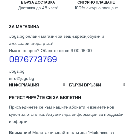
БЪРЗА ДОСТАВКА
СИГУРНО ПЛАЩАНЕ
Доставка до 48 часа!
100% сигурно плащане
От
ЗА МАГАЗИНА
Joys.bg,oнлайн магазин за вещи,дрехи,обувки и
аксесоари втора ръка!
Имате въпрос? Обадете ни се 9.00-18.00
0876773769
Joys.bg
info@joys.bg
ИНФОРМАЦИЯ
БЪРЗИ ВРЪЗКИ
РЕГИСТРИРАЙТЕ СЕ ЗА БЮЛЕТИН
Присъединете се към нашите абонати и вземете нов
купон за отстъпка. Актуализира информация за продажби
и оферти.
Внимание!
Моля, активирайте плъгина "Mailchimp за