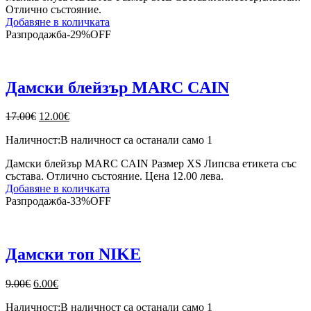
Отлично състояние.
Добавяне в количката
Разпродажба
-
29%
OFF
Дамски блейзър MARC CAIN
Original
Текущата
17.00
€
12.00
€
price
цена
Наличност:
В наличност са останали само 1
was:
е:
17.00€.
12.00€.
Дамски блейзър MARC CAIN Размер XS Липсва етикета със
състава. Отлично състояние. Цена 12.00 лева.
Добавяне в количката
Разпродажба
-
33%
OFF
Дамски топ NIKE
Original
Текущата
9.00
€
6.00
€
price
цена
Наличност:
В наличност са останали само 1
was:
е: