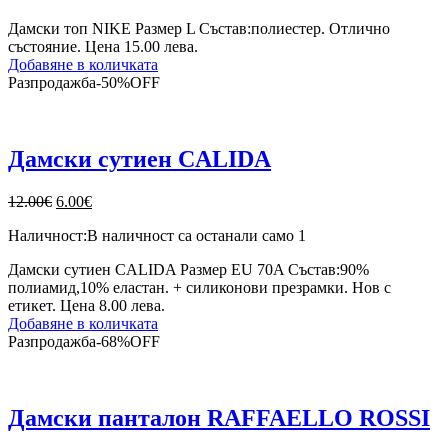
9.00€.
6.00€.
Дамски топ NIKE Размер L Състав:полиестер. Отлично
състояние. Цена 15.00 лева.
Добавяне в количката
Разпродажба
-
50%
OFF
Дамски сутиен CALIDA
Original
Текущата
12.00
€
6.00
€
price
цена
Наличност:
В наличност са останали само 1
was:
е:
12.00€.
6.00€.
Дамски сутиен CALIDA Размер EU 70A Състав:90%
полиамид,10% еластан. + силиконови презрамки. Нов с
етикет. Цена 8.00 лева.
Добавяне в количката
Разпродажба
-
68%
OFF
Дамски панталон RAFFAELLO ROSSI