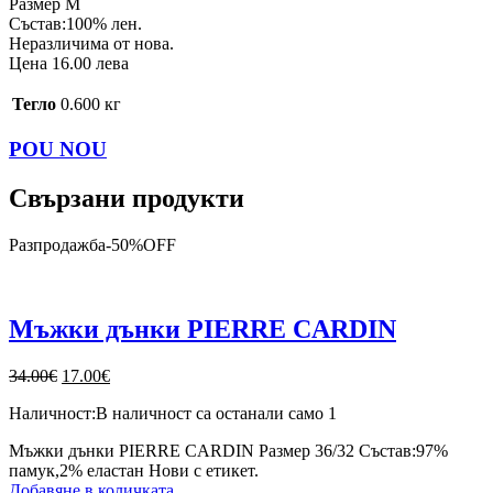
Размер M
Състав:100% лен.
Неразличима от нова.
Цена 16.00 лева
Тегло
0.600 кг
POU NOU
Свързани продукти
Разпродажба
-
50%
OFF
Мъжки дънки PIERRE CARDIN
Original
Текущата
34.00
€
17.00
€
price
цена
Наличност:
В наличност са останали само 1
was:
е:
34.00€.
17.00€.
Мъжки дънки PIERRE CARDIN Размер 36/32 Състав:97%
памук,2% еластан Нови с етикет.
Добавяне в количката