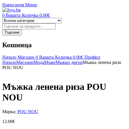
Навигация
Меню
0
Вашата Количка
0.00
€
Търсене
на
продукти
Търсене
Кошница
Начало
Магазин
0
Вашата Количка
0.00
€
Профил
Начало
Магазин
Мода
Мъже
Мъжки дрехи
Мъжка ленена риза
POU NOU
Мъжка ленена риза POU
NOU
Марка:
POU NOU
12.00
€