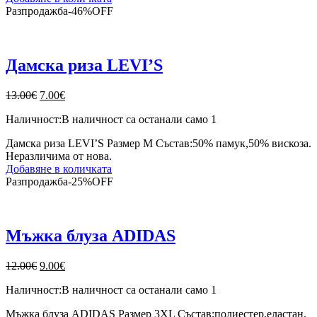
Разпродажба
-
46%
OFF
Дамска риза LEVI’S
Original
Текущата
13.00
€
7.00
€
price
цена
Наличност:
В наличност са останали само 1
was:
е:
13.00€.
7.00€.
Дамска риза LEVI’S Размер М Състав:50% памук,50% вискоза.
Неразличима от нова.
Добавяне в количката
Разпродажба
-
25%
OFF
Мъжка блуза ADIDAS
Original
Текущата
12.00
€
9.00
€
price
цена
Наличност:
В наличност са останали само 1
was:
е:
12.00€.
9.00€.
Мъжка блуза ADIDAS Размер 3XL Състав:полиестер,еластан.