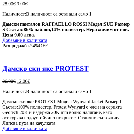
Original
Текущата
28.00
€
9.00
€
price
цена
Наличност:
В наличност са останали само 1
was:
е:
28.00€.
9.00€.
Дамски панталон RAFFAELLO ROSSI Модел:SUE Размер
S Състав:86% найлон,14% полиестер. Неразличим от нов.
Цена 9.00 лева.
Добавяне в количката
Разпродажба
-
54%
OFF
Дамско ски яке PROTEST
Original
Текущата
26.00
€
12.00
€
price
цена
Наличност:
В наличност са останали само 1
was:
е:
26.00€.
12.00€.
Дамско ски яке PROTEST Модел: Wynyard Jacket Размер L
Състав:100% полиестер. Protest Wynyard е член на серията
Geotech 20K и издържа 20K mm водно налягане, като
осигурява водоустойчиво покритие. Отлично състояние/
Липсва пуха на качулката.
Добавяне в количката