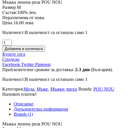
Мъжка ленена риза POU NOU
Размер M
Състав:100% лен.
Неразличима от нова.
Цена 16.00 лева
Наличност:
В наличност са останали само 1
количество
за
Добавяне в количката
Мъжка
Купете сега
ленена
Сподели
риза
Facebook
Twitter
Pinterest
POU
Приблизителни срокове за доставка:
2-3 дни
(България).
NOU
Наличност:
В наличност са останали само 1
Категория:
Мода
,
Мъже
,
Мъжки дрехи
Brands:
POU NOU
Наложен платеж!
Описание
Допълнителна информация
Brands (1)
Мъжка ленена риза POU NOU