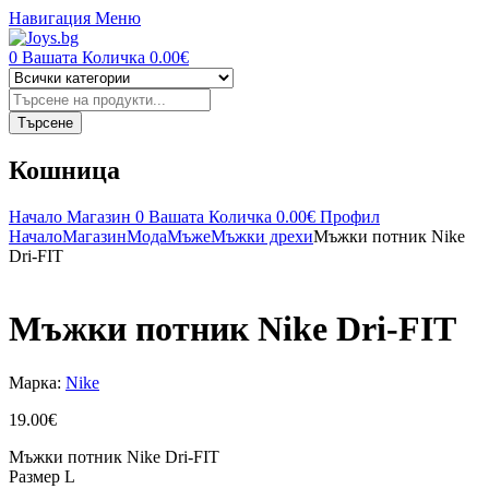
Навигация
Меню
0
Вашата Количка
0.00
€
Търсене
на
продукти
Търсене
Кошница
Начало
Магазин
0
Вашата Количка
0.00
€
Профил
Начало
Магазин
Мода
Мъже
Мъжки дрехи
Мъжки потник Nike
Dri-FIT
Мъжки потник Nike Dri-FIT
Марка:
Nike
19.00
€
Мъжки потник Nike Dri-FIT
Размер L