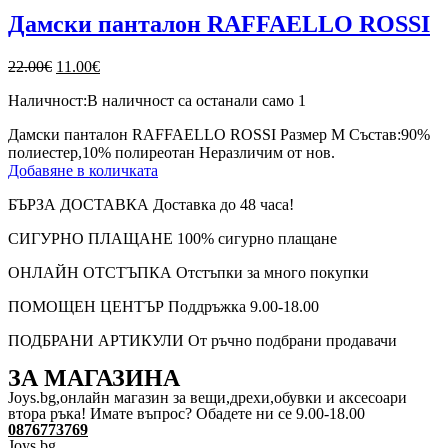
Дамски панталон RAFFAELLO ROSSI
Original
Текущата
22.00
€
11.00
€
price
цена
Наличност:
В наличност са останали само 1
was:
е:
22.00€.
11.00€.
Дамски панталон RAFFAELLO ROSSI Размер М Състав:90%
полиестер,10% полиреотан Неразличим от нов.
Добавяне в количката
БЪРЗА ДОСТАВКА
Доставка до 48 часа!
СИГУРНО ПЛАЩАНЕ
100% сигурно плащане
ОНЛАЙН ОТСТЪПКА
Отстъпки за много покупки
ПОМОЩЕН ЦЕНТЪР
Поддръжка 9.00-18.00
ПОДБРАНИ АРТИКУЛИ
От ръчно подбрани продавачи
ЗА МАГАЗИНА
Joys.bg,oнлайн магазин за вещи,дрехи,обувки и аксесоари
втора ръка! Имате въпрос? Обадете ни се 9.00-18.00
0876773769
Joys.bg