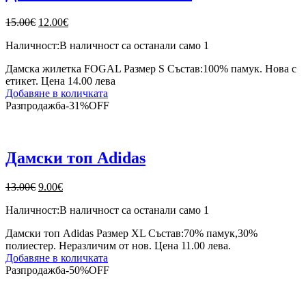
Original
Текущата
15.00
€
12.00
€
price
цена
Наличност:
В наличност са останали само 1
was:
е:
15.00€.
12.00€.
Дамска жилетка FOGAL Размер S Състав:100% памук. Нова с
етикет. Цена 14.00 лева
Добавяне в количката
Разпродажба
-
31%
OFF
Дамски топ Adidas
Original
Текущата
13.00
€
9.00
€
price
цена
Наличност:
В наличност са останали само 1
was:
е:
13.00€.
9.00€.
Дамски топ Adidas Размер XL Състав:70% памук,30%
полиестер. Неразличим от нов. Цена 11.00 лева.
Добавяне в количката
Разпродажба
-
50%
OFF