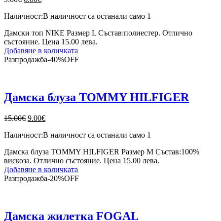
price
цена
Наличност:
В наличност са останали само 1
was:
е:
9.00€.
6.00€.
Дамски топ NIKE Размер L Състав:полиестер. Отлично
състояние. Цена 15.00 лева.
Добавяне в количката
Разпродажба
-
40%
OFF
Дамска блуза TOMMY HILFIGER
Original
Текущата
15.00
€
9.00
€
price
цена
Наличност:
В наличност са останали само 1
was:
е:
15.00€.
9.00€.
Дамска блуза TOMMY HILFIGER Размер M Състав:100%
вискоза. Отлично състояние. Цена 15.00 лева.
Добавяне в количката
Разпродажба
-
20%
OFF
Дамска жилетка FOGAL