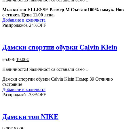
was:
е:
13.00€.
11.00€.
Мъжки топ ELLESSE Размер М Състав:100% памук. Нов
с етикет. Цена 11.00 лева.
Добавяне в количката
Разпродажба
-
24%
OFF
Дамски спортни обувки Calvin Klein
Original
Текущата
25.00
€
19.00
€
price
цена
Наличност:
В наличност са останали само 1
was:
е:
25.00€.
19.00€.
Дамски спортни обувки Calvin Klein Номер 39 Отлично
състояние
Добавяне в количката
Разпродажба
-
33%
OFF
Дамски топ NIKE
Original
Текущата
9.00
€
6.00
€