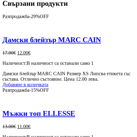
Свързани продукти
Разпродажба
-
29%
OFF
Дамски блейзър MARC CAIN
Original
Текущата
17.00
€
12.00
€
price
цена
Наличност:
В наличност са останали само 1
was:
е:
17.00€.
12.00€.
Дамски блейзър MARC CAIN Размер XS Липсва етикета със
състава. Отлично състояние. Цена 12.00 лева.
Добавяне в количката
Разпродажба
-
15%
OFF
Мъжки топ ELLESSE
Original
Текущата
13.00
€
11.00
€
price
цена
Наличност:
В наличност са останали само 1