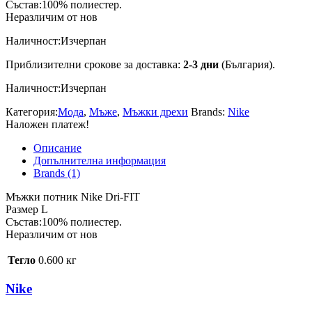
Състав:100% полиестер.
Неразличим от нов
Наличност:
Изчерпан
Приблизителни срокове за доставка:
2-3 дни
(България).
Наличност:
Изчерпан
Категория:
Мода
,
Мъже
,
Мъжки дрехи
Brands:
Nike
Наложен платеж!
Описание
Допълнителна информация
Brands (1)
Мъжки потник Nike Dri-FIT
Размер L
Състав:100% полиестер.
Неразличим от нов
Тегло
0.600 кг
Nike