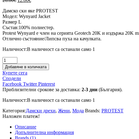
26.00
€
12.00
€
price
цена
Дамско ски яке PROTEST
was:
е:
Модел: Wynyard Jacket
26.00€.
12.00€.
Размер L
Състав:100% полиестер.
Protest Wynyard е член на серията Geotech 20K и издържа 20K 
Отлично състояние/Липсва пуха на качулката.
Наличност:
В наличност са останали само 1
количество
за
Добавяне в количката
Дамско
Купете сега
ски
Сподели
яке
Facebook
Twitter
Pinterest
PROTEST
Приблизителни срокове за доставка:
2-3 дни
(България).
Наличност:
В наличност са останали само 1
Категория:
Дамски дрехи
,
Жени
,
Мода
Brands:
PROTEST
Наложен платеж!
Описание
Допълнителна информация
Brands (1)