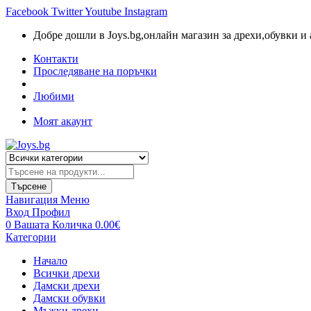
Facebook
Twitter
Youtube
Instagram
Добре дошли в Joys.bg,oнлайн магазин за дрехи,обувки и 
Контакти
Проследяване на поръчки
Любими
Моят акаунт
Търсене
на
продукти
Търсене
Навигация
Меню
Вход
Профил
0
Вашата Количка
0.00
€
Категории
Начало
Всички дрехи
Дамски дрехи
Дамски обувки
Мъжки дрехи