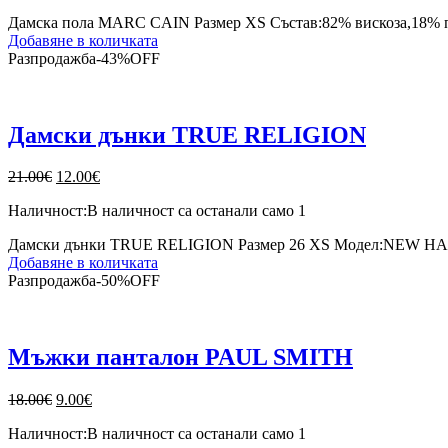
23.00€.
12.00€.
Дамска пола MARC CAIN Размер XS Състав:82% вискоза,18% пол
Добавяне в количката
Разпродажба
-
43%
OFF
Дамски дънки TRUE RELIGION
Original
Текущата
21.00
€
12.00
€
price
цена
Наличност:
В наличност са останали само 1
was:
е:
21.00€.
12.00€.
Дамски дънки TRUE RELIGION Размер 26 XS Модел:NEW HALLE 
Добавяне в количката
Разпродажба
-
50%
OFF
Мъжки панталон PAUL SMITH
Original
Текущата
18.00
€
9.00
€
price
цена
Наличност:
В наличност са останали само 1
was:
е: