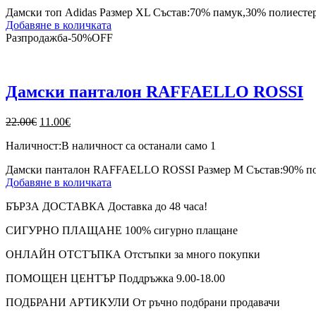
13.00€.
9.00€.
Дамски топ Adidas Размер XL Състав:70% памук,30% полиестер.
Добавяне в количката
Разпродажба
-
50%
OFF
Дамски панталон RAFFAELLO ROSSI
Original
Текущата
22.00
€
11.00
€
price
цена
Наличност:
В наличност са останали само 1
was:
е:
22.00€.
11.00€.
Дамски панталон RAFFAELLO ROSSI Размер М Състав:90% пол
Добавяне в количката
БЪРЗА ДОСТАВКА
Доставка до 48 часа!
СИГУРНО ПЛАЩАНЕ
100% сигурно плащане
ОНЛАЙН ОТСТЪПКА
Отстъпки за много покупки
ПОМОЩЕН ЦЕНТЪР
Поддръжка 9.00-18.00
ПОДБРАНИ АРТИКУЛИ
От ръчно подбрани продавачи