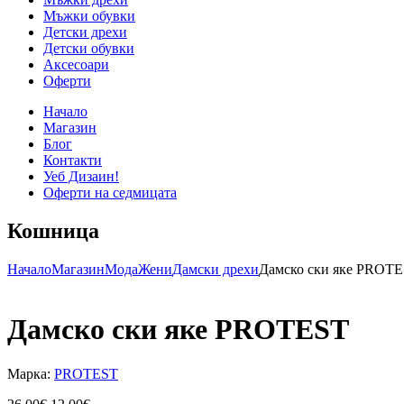
Мъжки обувки
Детски дрехи
Детски обувки
Аксесоари
Оферти
Начало
Магазин
Блог
Контакти
Уеб Дизаин!
Оферти на седмицата
Кошница
Начало
Магазин
Мода
Жени
Дамски дрехи
Дамско ски яке PROT
Дамско ски яке PROTEST
Марка:
PROTEST
Original
Текущата