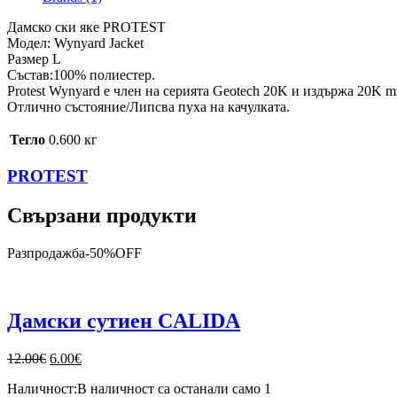
Дамско ски яке PROTEST
Модел: Wynyard Jacket
Размер L
Състав:100% полиестер.
Protest Wynyard е член на серията Geotech 20K и издържа 20K 
Отлично състояние/Липсва пуха на качулката.
Тегло
0.600 кг
PROTEST
Свързани продукти
Разпродажба
-
50%
OFF
Дамски сутиен CALIDA
Original
Текущата
12.00
€
6.00
€
price
цена
Наличност:
В наличност са останали само 1
was:
е: