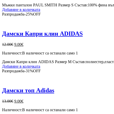
18.00€.
9.00€.
Мъжки панталон PAUL SMITH Размер S Състав:100% фина вълн
Добавяне в количката
Разпродажба
-
25%
OFF
Дамски Капри клин ADIDAS
Original
Текущата
12.00
€
9.00
€
price
цена
Наличност:
В наличност са останали само 1
was:
е:
12.00€.
9.00€.
Дамски Капри клин ADIDAS Размер М Състав:полиестер,еластан
Добавяне в количката
Разпродажба
-
31%
OFF
Дамски топ Adidas
Original
Текущата
13.00
€
9.00
€
price
цена
Наличност:
В наличност са останали само 1
was:
е: