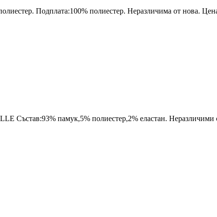
иестер. Подплата:100% полиестер. Неразличима от нова. Цена 
Състав:93% памук,5% полиестер,2% еластан. Неразличими от 