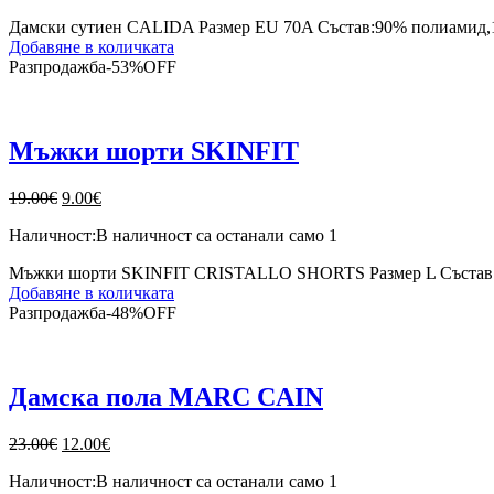
12.00€.
6.00€.
Дамски сутиен CALIDA Размер EU 70A Състав:90% полиамид,10%
Добавяне в количката
Разпродажба
-
53%
OFF
Мъжки шорти SKINFIT
Original
Текущата
19.00
€
9.00
€
price
цена
Наличност:
В наличност са останали само 1
was:
е:
19.00€.
9.00€.
Мъжки шорти SKINFIT CRISTALLO SHORTS Размер L Състав:10
Добавяне в количката
Разпродажба
-
48%
OFF
Дамска пола MARC CAIN
Original
Текущата
23.00
€
12.00
€
price
цена
Наличност:
В наличност са останали само 1
was:
е: