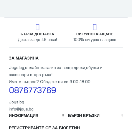
БЪРЗА ДОСТАВКА
СИГУРНО ПЛАЩАНЕ
Доставка до 48 часа!
100% сигурно плащане
От
ЗА МАГАЗИНА
Joys.bg,oнлайн магазин за вещи,дрехи,обувки и
аксесоари втора ръка!
Имате въпрос? Обадете ни се 9.00-18.00
0876773769
Joys.bg
info@joys.bg
ИНФОРМАЦИЯ
БЪРЗИ ВРЪЗКИ
РЕГИСТРИРАЙТЕ СЕ ЗА БЮЛЕТИН