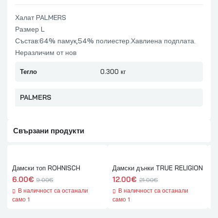
Халат PALMERS
Размер L
Състав:64% памук,54% полиестер.Хавлиена подплата.
Неразличим от нов
Тегло
0.300 кг
PALMERS
Свързани продукти
Дамски топ ROHNISCH
Дамски дънки TRUE RELIGION
М
6.00
€
12.00
€
9
9.00
€
21.00
€
В наличност са останали
В наличност са останали
само 1
само 1
с