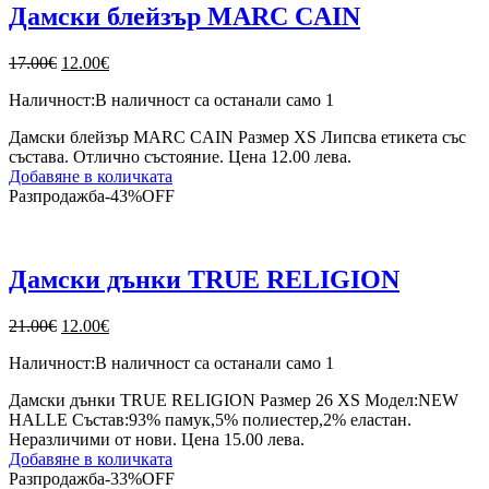
Дамски блейзър MARC CAIN
Original
Текущата
17.00
€
12.00
€
price
цена
Наличност:
В наличност са останали само 1
was:
е:
17.00€.
12.00€.
Дамски блейзър MARC CAIN Размер XS Липсва етикета със
състава. Отлично състояние. Цена 12.00 лева.
Добавяне в количката
Разпродажба
-
43%
OFF
Дамски дънки TRUE RELIGION
Original
Текущата
21.00
€
12.00
€
price
цена
Наличност:
В наличност са останали само 1
was:
е:
21.00€.
12.00€.
Дамски дънки TRUE RELIGION Размер 26 XS Модел:NEW
HALLE Състав:93% памук,5% полиестер,2% еластан.
Неразличими от нови. Цена 15.00 лева.
Добавяне в количката
Разпродажба
-
33%
OFF