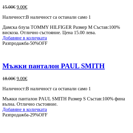
Original
Текущата
15.00
€
9.00
€
price
цена
Наличност:
В наличност са останали само 1
was:
е:
15.00€.
9.00€.
Дамска блуза TOMMY HILFIGER Размер M Състав:100%
вискоза. Отлично състояние. Цена 15.00 лева.
Добавяне в количката
Разпродажба
-
50%
OFF
Мъжки панталон PAUL SMITH
Original
Текущата
18.00
€
9.00
€
price
цена
Наличност:
В наличност са останали само 1
was:
е:
18.00€.
9.00€.
Мъжки панталон PAUL SMITH Размер S Състав:100% фина
вълна. Отлично състояние.
Добавяне в количката
Разпродажба
-
29%
OFF