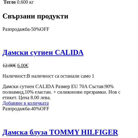
Тегло
0.600 кг
Свързани продукти
Разпродажба
-
50%
OFF
Дамски сутиен CALIDA
Original
Текущата
12.00
€
6.00
€
price
цена
Наличност:
В наличност са останали само 1
was:
е:
12.00€.
6.00€.
Дамски сутиен CALIDA Размер EU 70A Състав:90%
полиамид,10% еластан. + силиконови презрамки. Нов с
етикет. Цена 8.00 лева.
Добавяне в количката
Разпродажба
-
40%
OFF
Дамска блуза TOMMY HILFIGER