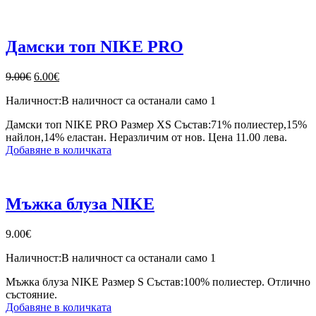
Дамски топ NIKE PRO
Original
Текущата
9.00
€
6.00
€
price
цена
Наличност:
В наличност са останали само 1
was:
е:
9.00€.
6.00€.
Дамски топ NIKE PRO Размер XS Състав:71% полиестер,15%
найлон,14% еластан. Неразличим от нов. Цена 11.00 лева.
Добавяне в количката
Мъжка блуза NIKE
9.00
€
Наличност:
В наличност са останали само 1
Мъжка блуза NIKE Размер S Състав:100% полиестер. Отлично
състояние.
Добавяне в количката