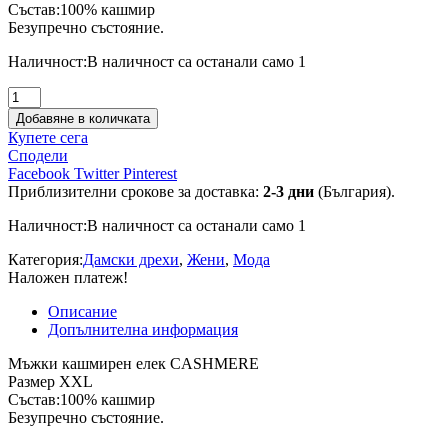
Състав:100% кашмир
Безупречно състояние.
Наличност:
В наличност са останали само 1
количество
за
Добавяне в количката
Мъжки
Купете сега
кашмирен
Сподели
елек
Facebook
Twitter
Pinterest
CASHMERE
Приблизителни срокове за доставка:
2-3 дни
(България).
Наличност:
В наличност са останали само 1
Категория:
Дамски дрехи
,
Жени
,
Мода
Наложен платеж!
Описание
Допълнителна информация
Мъжки кашмирен елек CASHMERE
Размер XXL
Състав:100% кашмир
Безупречно състояние.