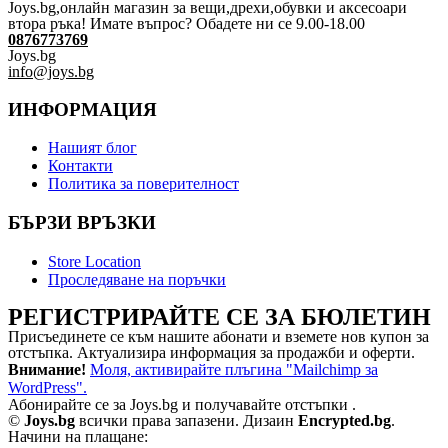
Joys.bg,oнлайн магазин за вещи,дрехи,обувки и аксесоари
втора ръка! Имате въпрос? Обадете ни се 9.00-18.00
0876773769
Joys.bg
info@joys.bg
ИНФОРМАЦИЯ
Нашият блог
Контакти
Политика за поверителност
БЪРЗИ ВРЪЗКИ
Store Location
Проследяване на поръчки
РЕГИСТРИРАЙТЕ СЕ ЗА БЮЛЕТИН
Присъединете се към нашите абонати и вземете нов купон за
отстъпка. Актуализира информация за продажби и оферти.
Внимание!
Моля, активирайте плъгина "Mailchimp за
WordPress".
Абонирайте се за Joys.bg и получавайте отстъпки .
©
Joys.bg
всички права запазени. Дизаин
Encrypted.bg
.
Начини на плащане: