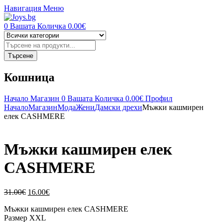
Навигация
Меню
0
Вашата Количка
0.00
€
Търсене
на
продукти
Търсене
Кошница
Начало
Магазин
0
Вашата Количка
0.00
€
Профил
Начало
Магазин
Мода
Жени
Дамски дрехи
Мъжки кашмирен
елек CASHMERE
Мъжки кашмирен елек
CASHMERE
Original
Текущата
31.00
€
16.00
€
price
цена
Мъжки кашмирен елек CASHMERE
was:
е:
Размер XXL
31.00€.
16.00€.