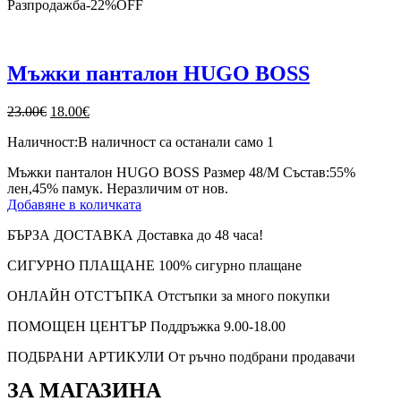
Разпродажба
-
22%
OFF
Мъжки панталон HUGO BOSS
Original
Текущата
23.00
€
18.00
€
price
цена
Наличност:
В наличност са останали само 1
was:
е:
23.00€.
18.00€.
Мъжки панталон HUGO BOSS Размер 48/М Състав:55%
лен,45% памук. Неразличим от нов.
Добавяне в количката
БЪРЗА ДОСТАВКА
Доставка до 48 часа!
СИГУРНО ПЛАЩАНЕ
100% сигурно плащане
ОНЛАЙН ОТСТЪПКА
Отстъпки за много покупки
ПОМОЩЕН ЦЕНТЪР
Поддръжка 9.00-18.00
ПОДБРАНИ АРТИКУЛИ
От ръчно подбрани продавачи
ЗА МАГАЗИНА