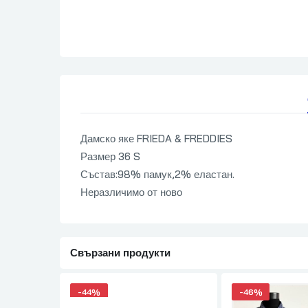
Дамско яке FRIEDA & FREDDIES
Размер 36 S
Състав:98% памук,2% еластан.
Неразличимо от ново
Свързани продукти
-
44%
-
46%