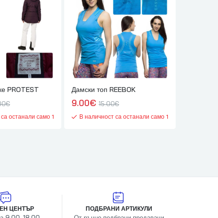
яке PROTEST
Дамски топ REEBOK
9.00
€
00
€
15.00
€
 са останали само 1
В наличност са останали само 1
ЕН ЦЕНТЪР
ПОДБРАНИ АРТИКУЛИ
а 9.00-18.00
От ръчно подбрани продавачи