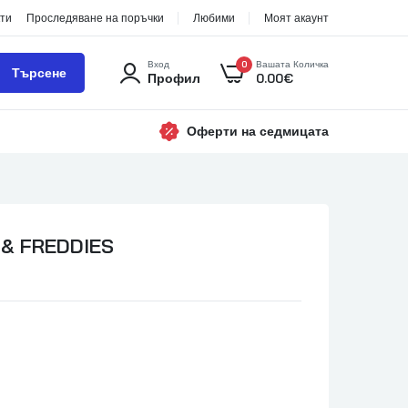
ти
Проследяване на поръчки
Любими
Моят акаунт
Вход
0
Вашата Количка
Търсене
Профил
0.00
€
Оферти на седмицата
 & FREDDIES