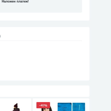
Наложен платеж!
)
-
40%