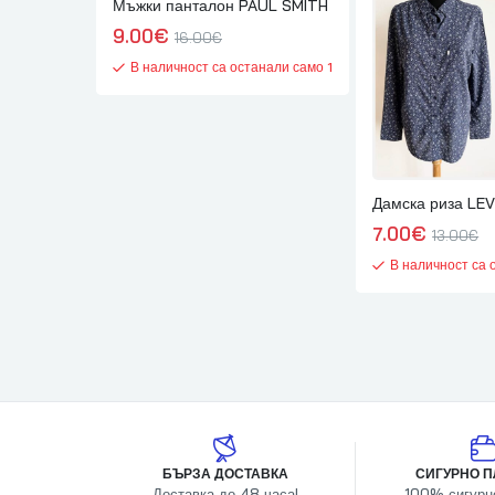
Мъжки панталон PAUL SMITH
9.00
€
16.00
€
В наличност са останали само 1
Дамска риза LEV
7.00
€
13.00
€
В наличност са 
БЪРЗА ДОСТАВКА
СИГУРНО 
Доставка до 48 часа!
100% сигурн