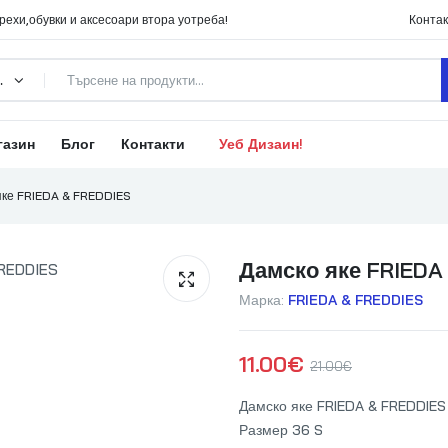
ехи,обувки и аксесоари втора уотреба!
Контак
ории
газин
Блог
Контакти
Уеб Дизаин!
яке FRIEDA & FREDDIES
Дамско яке FRIEDA
Марка:
FRIEDA & FREDDIES
11.00
€
21.00
€
Дамско яке FRIEDA & FREDDIES
Размер 36 S