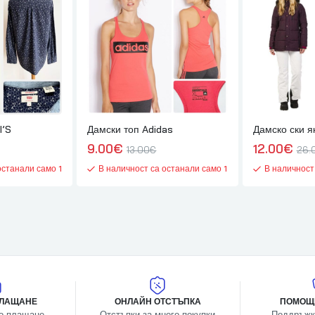
I’S
Дамски топ Adidas
Дамско ски 
9.00
€
12.00
€
13.00
€
26.
останали само 1
В наличност са останали само 1
В наличност
ПЛАЩАНЕ
ОНЛАЙН ОТСТЪПКА
ПОМОЩ
о плащане
Отстъпки за много покупки
Поддръжк