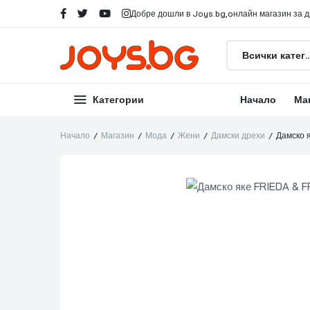
Добре дошли в Joys.bg,oнлайн магазин за др
Всички катег
Категории
Начало
Ма
Начало
Магазин
Мода
Жени
Дамски дрехи
Дамско 