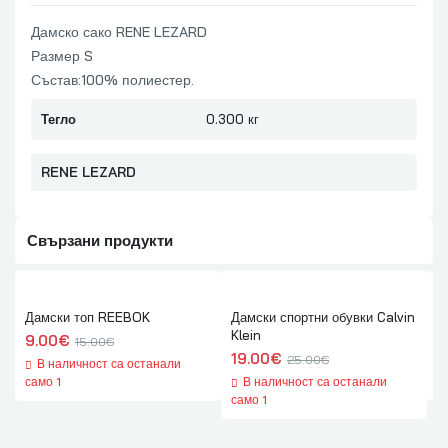
Дамско сако RENE LEZARD
Размер S
Състав:100% полиестер.
Тегло
0.300 кг
RENE LEZARD
Свързани продукти
Дамски топ REEBOK
Дамски спортни обувки Calvin
Д
Klein
9.00
€
1
15.00
€
19.00
€
25.00
€
В наличност са останали
само 1
В наличност са останали
с
само 1