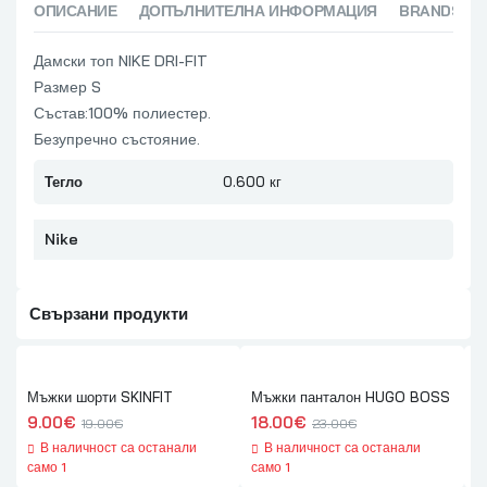
ОПИСАНИЕ
ДОПЪЛНИТЕЛНА ИНФОРМАЦИЯ
BRANDS (1)
Дамски топ NIKE DRI-FIT
Размер S
Състав:100% полиестер.
Безупречно състояние.
Тегло
0.600 кг
Nike
Свързани продукти
Мъжки шорти SKINFIT
Мъжки панталон HUGO BOSS
Д
Original price was: 19.00€.
Текущата цена е: 9.00€.
Original price was: 23.00€.
Текущата цена е: 18.00€.
O
Т
9.00
€
18.00
€
1
19.00
€
23.00
€
В наличност са останали
В наличност са останали
само 1
само 1
с