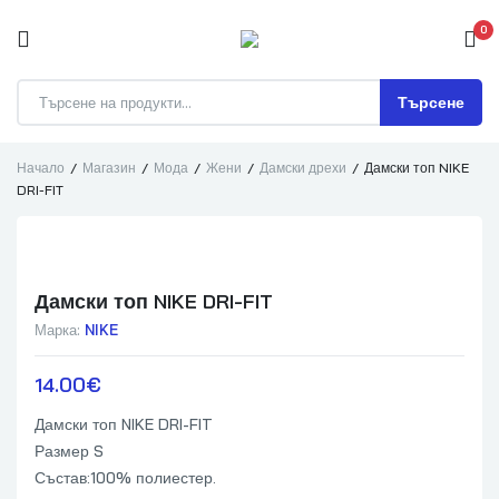
0
Търсене
Търсене
на
продукти
Начало
Магазин
Мода
Жени
Дамски дрехи
Дамски топ NIKE
DRI-FIT
Дамски топ NIKE DRI-FIT
Марка:
NIKE
14.00
€
Дамски топ NIKE DRI-FIT
Размер S
Състав:100% полиестер.