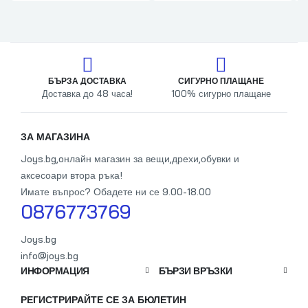
БЪРЗА ДОСТАВКА
СИГУРНО ПЛАЩАНЕ
Доставка до 48 часа!
100% сигурно плащане
От
ЗА МАГАЗИНА
Joys.bg,oнлайн магазин за вещи,дрехи,обувки и
аксесоари втора ръка!
Имате въпрос? Обадете ни се 9.00-18.00
0876773769
Joys.bg
info@joys.bg
ИНФОРМАЦИЯ
БЪРЗИ ВРЪЗКИ
РЕГИСТРИРАЙТЕ СЕ ЗА БЮЛЕТИН