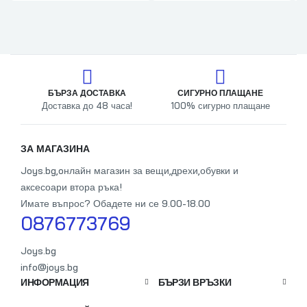
БЪРЗА ДОСТАВКА
СИГУРНО ПЛАЩАНЕ
Доставка до 48 часа!
100% сигурно плащане
От
ЗА МАГАЗИНА
Joys.bg,oнлайн магазин за вещи,дрехи,обувки и
аксесоари втора ръка!
Имате въпрос? Обадете ни се 9.00-18.00
0876773769
Joys.bg
info@joys.bg
ИНФОРМАЦИЯ
БЪРЗИ ВРЪЗКИ