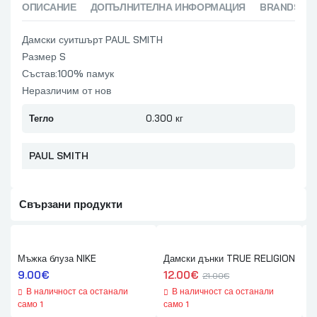
ОПИСАНИЕ
ДОПЪЛНИТЕЛНА ИНФОРМАЦИЯ
BRANDS (1)
Дамски суитшърт PAUL SMITH
Размер S
Състав:100% памук
Неразличим от нов
Тегло
0.300 кг
PAUL SMITH
Свързани продукти
Мъжка блуза NIKE
Дамски дънки TRUE RELIGION
Д
9.00
€
12.00
€
2
21.00
€
В наличност са останали
В наличност са останали
само 1
само 1
с