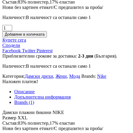
Състав:83% полиестер,17% еластан
Нови без хартиен етикет/С предпазител за проба/
Наличност:
В наличност са останали само 1
количество
за
Добавяне в количката
Дамски
Купете сега
плажни
Сподели
бикини
Facebook
Twitter
Pinterest
NIKE
Приблизителни срокове за доставка:
2-3 дни
(България).
Наличност:
В наличност са останали само 1
Категория:
Дамски дрехи
,
Жени
,
Мода
Brands:
Nike
Наложен платеж!
Описание
Допълнителна информация
Brands (1)
Дамски плажни бикини NIKE
Размер XXL
Състав:83% полиестер,17% еластан
Нови без хартиен етикет/С предпазител за проба/