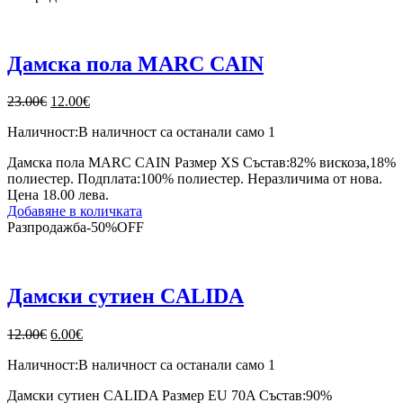
Дамска пола MARC CAIN
Original
Текущата
23.00
€
12.00
€
price
цена
Наличност:
В наличност са останали само 1
was:
е:
23.00€.
12.00€.
Дамска пола MARC CAIN Размер XS Състав:82% вискоза,18%
полиестер. Подплата:100% полиестер. Неразличима от нова.
Цена 18.00 лева.
Добавяне в количката
Разпродажба
-
50%
OFF
Дамски сутиен CALIDA
Original
Текущата
12.00
€
6.00
€
price
цена
Наличност:
В наличност са останали само 1
was:
е:
12.00€.
6.00€.
Дамски сутиен CALIDA Размер EU 70A Състав:90%