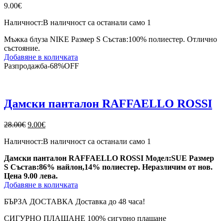
9.00
€
Наличност:
В наличност са останали само 1
Мъжка блуза NIKE Размер S Състав:100% полиестер. Отлично
състояние.
Добавяне в количката
Разпродажба
-
68%
OFF
Дамски панталон RAFFAELLO ROSSI
Original
Текущата
28.00
€
9.00
€
price
цена
Наличност:
В наличност са останали само 1
was:
е:
28.00€.
9.00€.
Дамски панталон RAFFAELLO ROSSI Модел:SUE Размер
S Състав:86% найлон,14% полиестер. Неразличим от нов.
Цена 9.00 лева.
Добавяне в количката
БЪРЗА ДОСТАВКА
Доставка до 48 часа!
СИГУРНО ПЛАЩАНЕ
100% сигурно плащане