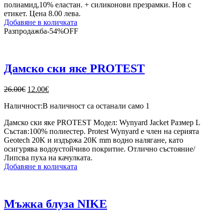
полиамид,10% еластан. + силиконови презрамки. Нов с
етикет. Цена 8.00 лева.
Добавяне в количката
Разпродажба
-
54%
OFF
Дамско ски яке PROTEST
Original
Текущата
26.00
€
12.00
€
price
цена
Наличност:
В наличност са останали само 1
was:
е:
26.00€.
12.00€.
Дамско ски яке PROTEST Модел: Wynyard Jacket Размер L
Състав:100% полиестер. Protest Wynyard е член на серията
Geotech 20K и издържа 20K mm водно налягане, като
осигурява водоустойчиво покритие. Отлично състояние/
Липсва пуха на качулката.
Добавяне в количката
Мъжка блуза NIKE