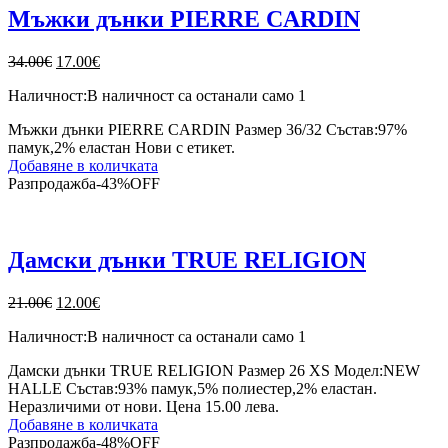
Мъжки дънки PIERRE CARDIN
Original
Текущата
34.00
€
17.00
€
price
цена
Наличност:
В наличност са останали само 1
was:
е:
34.00€.
17.00€.
Мъжки дънки PIERRE CARDIN Размер 36/32 Състав:97%
памук,2% еластан Нови с етикет.
Добавяне в количката
Разпродажба
-
43%
OFF
Дамски дънки TRUE RELIGION
Original
Текущата
21.00
€
12.00
€
price
цена
Наличност:
В наличност са останали само 1
was:
е:
21.00€.
12.00€.
Дамски дънки TRUE RELIGION Размер 26 XS Модел:NEW
HALLE Състав:93% памук,5% полиестер,2% еластан.
Неразличими от нови. Цена 15.00 лева.
Добавяне в количката
Разпродажба
-
48%
OFF