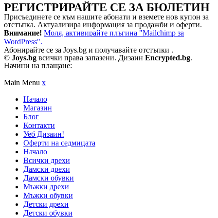
РЕГИСТРИРАЙТЕ СЕ ЗА БЮЛЕТИН
Присъединете се към нашите абонати и вземете нов купон за
отстъпка. Актуализира информация за продажби и оферти.
Внимание!
Моля, активирайте плъгина "Mailchimp за
WordPress".
Абонирайте се за Joys.bg и получавайте отстъпки .
©
Joys.bg
всички права запазени. Дизаин
Encrypted.bg
.
Начини на плащане:
Main Menu
x
Начало
Магазин
Блог
Контакти
Уеб Дизаин!
Оферти на седмицата
Начало
Всички дрехи
Дамски дрехи
Дамски обувки
Мъжки дрехи
Мъжки обувки
Детски дрехи
Детски обувки