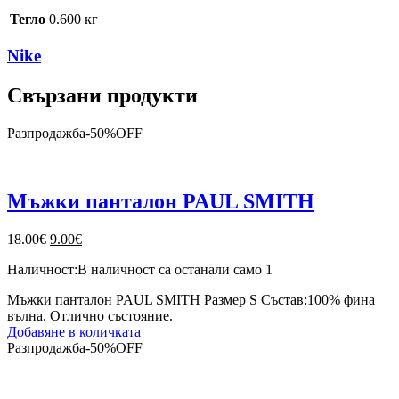
Тегло
0.600 кг
Nike
Свързани продукти
Разпродажба
-
50%
OFF
Мъжки панталон PAUL SMITH
Original
Текущата
18.00
€
9.00
€
price
цена
Наличност:
В наличност са останали само 1
was:
е:
18.00€.
9.00€.
Мъжки панталон PAUL SMITH Размер S Състав:100% фина
вълна. Отлично състояние.
Добавяне в количката
Разпродажба
-
50%
OFF