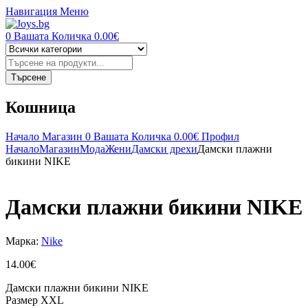
Навигация
Меню
0
Вашата Количка
0.00
€
Търсене
на
продукти
Търсене
Кошница
Начало
Магазин
0
Вашата Количка
0.00
€
Профил
Начало
Магазин
Мода
Жени
Дамски дрехи
Дамски плажни
бикини NIKE
Дамски плажни бикини NIKE
Марка:
Nike
14.00
€
Дамски плажни бикини NIKE
Размер XXL