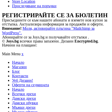
Store Location
Проследяване на поръчки
РЕГИСТРИРАЙТЕ СЕ ЗА БЮЛЕТИН
Присъединете се към нашите абонати и вземете нов купон за
отстъпка. Актуализира информация за продажби и оферти.
Внимание!
Моля, активирайте плъгина "Mailchimp за
WordPress".
Абонирайте се за Joys.bg и получавайте отстъпки .
©
Joys.bg
всички права запазени. Дизаин
Encrypted.bg
.
Начини на плащане:
Main Menu
x
Начало
Магазин
Блог
Контакти
Уеб Дизаин!
Оферти на седмицата
Начало
Всички дрехи
Дамски дрехи
Дамски обувки
Мъжки дрехи
Мъжки обувки