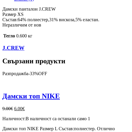
Дамски панталон J.CREW
Размер XS
Състав:64% полиестер,31% вискоза,5% еластан.
Неразличим от нов
Тегло
0.600 кг
J.CREW
Свързани продукти
Разпродажба
-
33%
OFF
Дамски топ NIKE
Original
Текущата
9.00
€
6.00
€
price
цена
Наличност:
В наличност са останали само 1
was:
е:
9.00€.
6.00€.
Дамски топ NIKE Размер L Състав:полиестер. Отлично