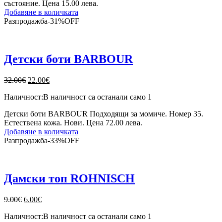
състояние. Цена 15.00 лева.
Добавяне в количката
Разпродажба
-
31%
OFF
Детски боти BARBOUR
Original
Текущата
32.00
€
22.00
€
price
цена
Наличност:
В наличност са останали само 1
was:
е:
32.00€.
22.00€.
Детски боти BARBOUR Подходящи за момиче. Номер 35.
Естествена кожа. Нови. Цена 72.00 лева.
Добавяне в количката
Разпродажба
-
33%
OFF
Дамски топ ROHNISCH
Original
Текущата
9.00
€
6.00
€
price
цена
Наличност:
В наличност са останали само 1
was:
е: