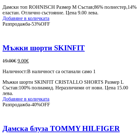
9.00€.
6.00€.
Дамски топ ROHNISCH Размер М Състав;86% полиестер,14%
еластан. Отлично състояние. Цена 9.00 лева.
Добавяне в количката
Разпродажба
-
53%
OFF
Мъжки шорти SKINFIT
Original
Текущата
19.00
€
9.00
€
price
цена
Наличност:
В наличност са останали само 1
was:
е:
19.00€.
9.00€.
Мъжки шорти SKINFIT CRISTALLO SHORTS Размер L
Състав:100% полиамид. Неразличими от нови. Цена 15.00
лева.
Добавяне в количката
Разпродажба
-
40%
OFF
Дамска блуза TOMMY HILFIGER