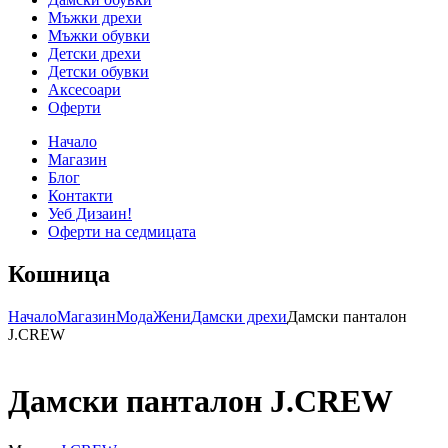
Мъжки дрехи
Мъжки обувки
Детски дрехи
Детски обувки
Аксесоари
Оферти
Начало
Магазин
Блог
Контакти
Уеб Дизаин!
Оферти на седмицата
Кошница
Начало
Магазин
Мода
Жени
Дамски дрехи
Дамски панталон
J.CREW
Дамски панталон J.CREW