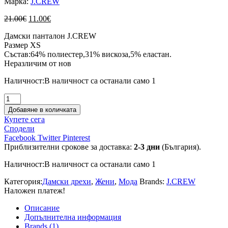
Марка:
J.CREW
Original
Текущата
21.00
€
11.00
€
price
цена
Дамски панталон J.CREW
was:
е:
Размер XS
21.00€.
11.00€.
Състав:64% полиестер,31% вискоза,5% еластан.
Неразличим от нов
Наличност:
В наличност са останали само 1
количество
за
Добавяне в количката
Дамски
Купете сега
панталон
Сподели
J.CREW
Facebook
Twitter
Pinterest
Приблизителни срокове за доставка:
2-3 дни
(България).
Наличност:
В наличност са останали само 1
Категория:
Дамски дрехи
,
Жени
,
Мода
Brands:
J.CREW
Наложен платеж!
Описание
Допълнителна информация
Brands (1)