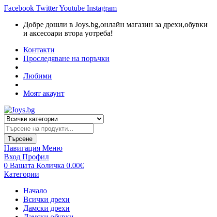
Facebook
Twitter
Youtube
Instagram
Добре дошли в Joys.bg,oнлайн магазин за дрехи,обувки
и аксесоари втора уотреба!
Контакти
Проследяване на поръчки
Любими
Моят акаунт
Търсене
на
продукти
Търсене
Навигация
Меню
Вход
Профил
0
Вашата Количка
0.00
€
Категории
Начало
Всички дрехи
Дамски дрехи
Дамски обувки