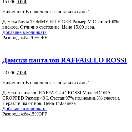
Original
Текущата
15.00
€
9.00
€
price
цена
Наличност:
В наличност са останали само 1
was:
е:
15.00€.
9.00€.
Дамска блуза TOMMY HILFIGER Размер M Състав:100%
вискоза. Отлично състояние. Цена 15.00 лева.
Добавяне в количката
Разпродажба
-
70%
OFF
Дамски панталон RAFFAELLO ROSSI
Original
Текущата
23.00
€
7.00
€
price
цена
Наличност:
В наличност са останали само 1
was:
е:
23.00€.
7.00€.
Дамски панталон RAFFAELLO ROSSI Модел:DORA
CROPPED Размер 40 L Състав:97% полиамид,3% еластан.
Неразличим от нов. Цена 14.00 лева
Добавяне в количката
Разпродажба
-
15%
OFF