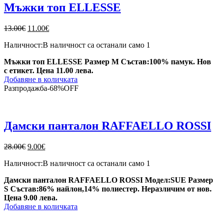
Мъжки топ ELLESSE
Original
Текущата
13.00
€
11.00
€
price
цена
Наличност:
В наличност са останали само 1
was:
е:
13.00€.
11.00€.
Мъжки топ ELLESSE Размер М Състав:100% памук. Нов
с етикет. Цена 11.00 лева.
Добавяне в количката
Разпродажба
-
68%
OFF
Дамски панталон RAFFAELLO ROSSI
Original
Текущата
28.00
€
9.00
€
price
цена
Наличност:
В наличност са останали само 1
was:
е:
28.00€.
9.00€.
Дамски панталон RAFFAELLO ROSSI Модел:SUE Размер
S Състав:86% найлон,14% полиестер. Неразличим от нов.
Цена 9.00 лева.
Добавяне в количката