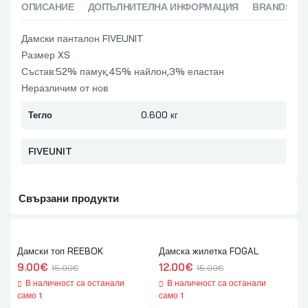
ОПИСАНИЕ
ДОПЪЛНИТЕЛНА ИНФОРМАЦИЯ
BRANDS (1)
Дамски панталон FIVEUNIT
Размер XS
Състав:52% памук,45% найлон,3% еластан
Неразличим от нов
Тегло
0.600 кг
FIVEUNIT
Свързани продукти
Дамски топ REEBOK
Дамска жилетка FOGAL
Д
9.00
€
12.00
€
9
15.00
€
15.00
€
В наличност са останали
В наличност са останали
само 1
само 1
с