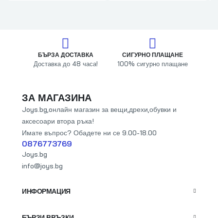
БЪРЗА ДОСТАВКА
СИГУРНО ПЛАЩАНЕ
ОН
Доставка до 48 часа!
100% сигурно плащане
Отстъ
ЗА МАГАЗИНА
Joys.bg,oнлайн магазин за вещи,дрехи,обувки и
аксесоари втора ръка!
Имате въпрос? Обадете ни се 9.00-18.00
0876773769
Joys.bg
info@joys.bg
ИНФОРМАЦИЯ
БЪРЗИ ВРЪЗКИ