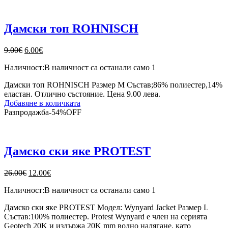
Дамски топ ROHNISCH
Original
Текущата
9.00
€
6.00
€
price
цена
Наличност:
В наличност са останали само 1
was:
е:
9.00€.
6.00€.
Дамски топ ROHNISCH Размер М Състав;86% полиестер,14%
еластан. Отлично състояние. Цена 9.00 лева.
Добавяне в количката
Разпродажба
-
54%
OFF
Дамско ски яке PROTEST
Original
Текущата
26.00
€
12.00
€
price
цена
Наличност:
В наличност са останали само 1
was:
е:
26.00€.
12.00€.
Дамско ски яке PROTEST Модел: Wynyard Jacket Размер L
Състав:100% полиестер. Protest Wynyard е член на серията
Geotech 20K и издържа 20K mm водно налягане, като