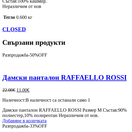
Състав:100% кашмир.
Неразличим от нов
Тегло
0.600 кг
CLOSED
Свързани продукти
Разпродажба
-
50%
OFF
Дамски панталон RAFFAELLO ROSSI
Original
Текущата
22.00
€
11.00
€
price
цена
Наличност:
В наличност са останали само 1
was:
е:
22.00€.
11.00€.
Дамски панталон RAFFAELLO ROSSI Размер М Състав:90%
полиестер,10% полиреотан Неразличим от нов.
Добавяне в количката
Разпродажба
-
33%
OFF