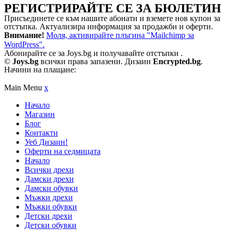
РЕГИСТРИРАЙТЕ СЕ ЗА БЮЛЕТИН
Присъединете се към нашите абонати и вземете нов купон за
отстъпка. Актуализира информация за продажби и оферти.
Внимание!
Моля, активирайте плъгина "Mailchimp за
WordPress".
Абонирайте се за Joys.bg и получавайте отстъпки .
©
Joys.bg
всички права запазени. Дизаин
Encrypted.bg
.
Начини на плащане:
Main Menu
x
Начало
Магазин
Блог
Контакти
Уеб Дизаин!
Оферти на седмицата
Начало
Всички дрехи
Дамски дрехи
Дамски обувки
Мъжки дрехи
Мъжки обувки
Детски дрехи
Детски обувки