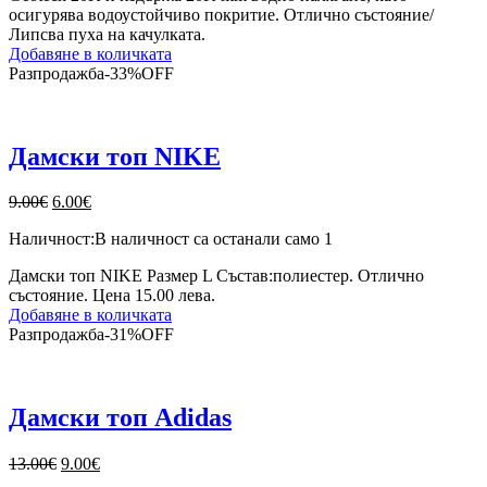
осигурява водоустойчиво покритие. Отлично състояние/
Липсва пуха на качулката.
Добавяне в количката
Разпродажба
-
33%
OFF
Дамски топ NIKE
Original
Текущата
9.00
€
6.00
€
price
цена
Наличност:
В наличност са останали само 1
was:
е:
9.00€.
6.00€.
Дамски топ NIKE Размер L Състав:полиестер. Отлично
състояние. Цена 15.00 лева.
Добавяне в количката
Разпродажба
-
31%
OFF
Дамски топ Adidas
Original
Текущата
13.00
€
9.00
€
price
цена