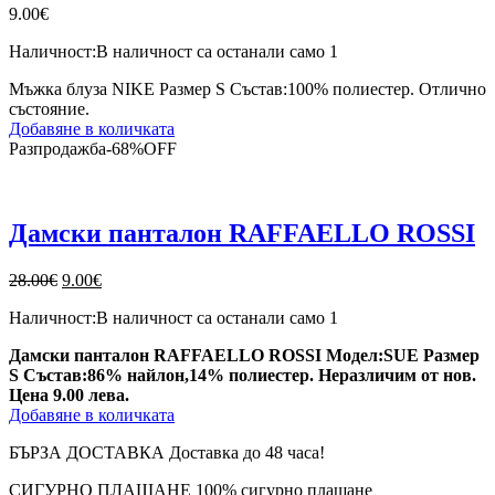
9.00
€
Наличност:
В наличност са останали само 1
Мъжка блуза NIKE Размер S Състав:100% полиестер. Отлично
състояние.
Добавяне в количката
Разпродажба
-
68%
OFF
Дамски панталон RAFFAELLO ROSSI
Original
Текущата
28.00
€
9.00
€
price
цена
Наличност:
В наличност са останали само 1
was:
е:
28.00€.
9.00€.
Дамски панталон RAFFAELLO ROSSI Модел:SUE Размер
S Състав:86% найлон,14% полиестер. Неразличим от нов.
Цена 9.00 лева.
Добавяне в количката
БЪРЗА ДОСТАВКА
Доставка до 48 часа!
СИГУРНО ПЛАЩАНЕ
100% сигурно плащане