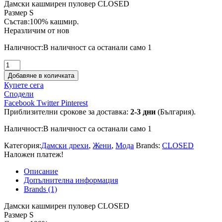
Дамски кашмирен пуловер CLOSED
was:
е:
Размер S
42.00€.
21.00€.
Състав:100% кашмир.
Неразличим от нов
Наличност:
В наличност са останали само 1
количество
за
Добавяне в количката
Дамски
Купете сега
кашмирен
Сподели
пуловер
Facebook
Twitter
Pinterest
CLOSED
Приблизителни срокове за доставка:
2-3 дни
(България).
Наличност:
В наличност са останали само 1
Категория:
Дамски дрехи
,
Жени
,
Мода
Brands:
CLOSED
Наложен платеж!
Описание
Допълнителна информация
Brands (1)
Дамски кашмирен пуловер CLOSED
Размер S