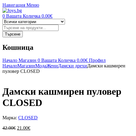
Навигация
Меню
0
Вашата Количка
0.00
€
Търсене
на
продукти
Търсене
Кошница
Начало
Магазин
0
Вашата Количка
0.00
€
Профил
Начало
Магазин
Мода
Жени
Дамски дрехи
Дамски кашмирен
пуловер CLOSED
Дамски кашмирен пуловер
CLOSED
Марка:
CLOSED
Original
Текущата
42.00
€
21.00
€
price
цена