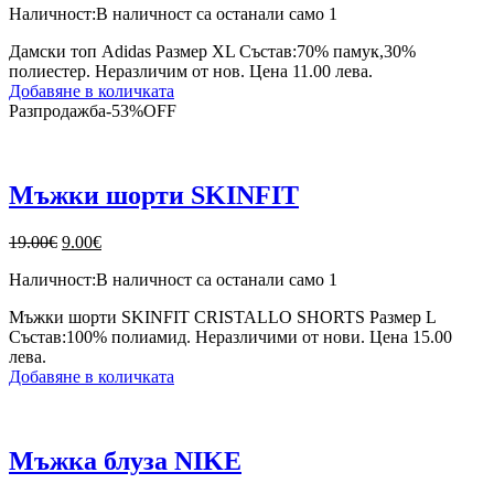
Наличност:
В наличност са останали само 1
was:
е:
13.00€.
9.00€.
Дамски топ Adidas Размер XL Състав:70% памук,30%
полиестер. Неразличим от нов. Цена 11.00 лева.
Добавяне в количката
Разпродажба
-
53%
OFF
Мъжки шорти SKINFIT
Original
Текущата
19.00
€
9.00
€
price
цена
Наличност:
В наличност са останали само 1
was:
е:
19.00€.
9.00€.
Мъжки шорти SKINFIT CRISTALLO SHORTS Размер L
Състав:100% полиамид. Неразличими от нови. Цена 15.00
лева.
Добавяне в количката
Мъжка блуза NIKE