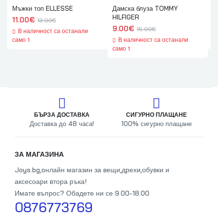
Мъжки топ ELLESSE
Дамска блуза TOMMY
М
HILFIGER
11.00
€
1
13.00
€
9.00
€
15.00
€
В наличност са останали
само 1
В наличност са останали
с
само 1
БЪРЗА ДОСТАВКА
СИГУРНО ПЛАЩАНЕ
Доставка до 48 часа!
100% сигурно плащане
От
ЗА МАГАЗИНА
Joys.bg,oнлайн магазин за вещи,дрехи,обувки и
аксесоари втора ръка!
Имате въпрос? Обадете ни се 9.00-18.00
0876773769