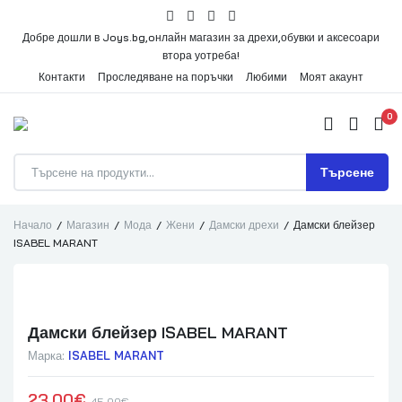
Добре дошли в Joys.bg,oнлайн магазин за дрехи,обувки и аксесоари
втора уотреба!
Контакти
Проследяване на поръчки
Любими
Моят акаунт
0
Търсене
Начало
Магазин
Мода
Жени
Дамски дрехи
Дамски блейзер
ISABEL MARANT
Дамски блейзер ISABEL MARANT
Марка:
ISABEL MARANT
23.00
€
45.00
€